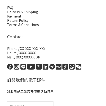
FAQ
Delivery & Shipping
Payment
Return Policy
Terms & Conditions
Contact
Phone / XX-XXX-XXX-XXX
Hours / XXXX-XXXX
Mail / XXX@XXXX.COM
訂閱我們的電子郵件
將收到新品發表及優惠活動訊息