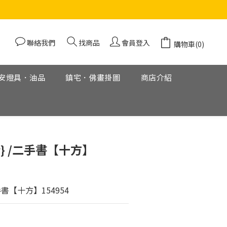
聯絡我們
找商品
會員登入
購物車(0)
安燈具．油品
鎮宅．佛畫掛圖
商店介紹
立即購買
} /二手書【十方】
手書【十方】154954