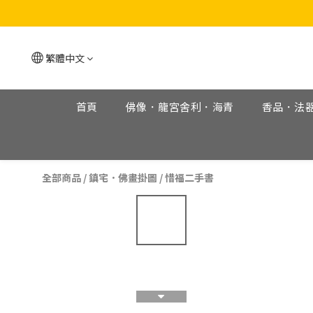
繁體中文
首頁
佛像．龍宮舍利．海青
香品．法
全部商品
/
鎮宅．佛畫掛圖
/
惜福二手書