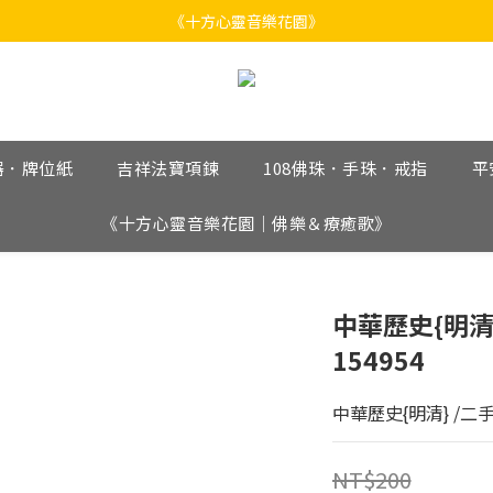
《十方心靈音樂花園》
《十方心靈音樂花園》
Welcome
《十方心靈音樂花園》
器．牌位紙
吉祥法寶項鍊
108佛珠．手珠．戒指
平
《十方心靈音樂花園｜佛樂＆療癒歌》
中華歷史{明清
154954
中華歷史{明清} /二
NT$200