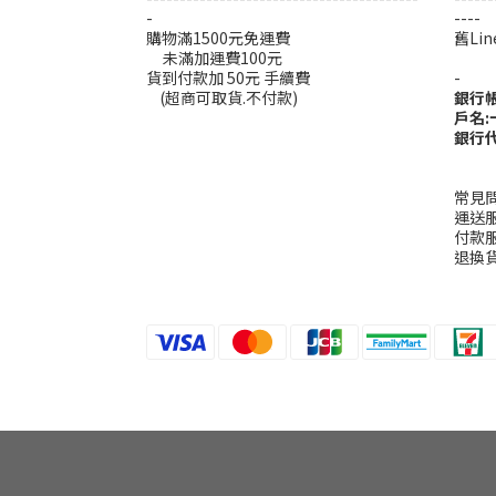
-
----
購物滿1500元免運費
舊L
未滿加運費100元
----
貨到付款加 50元 手續費
-
(超商可取貨.不付款)
銀行
戶名
銀行代
常見
運送
付款
退換