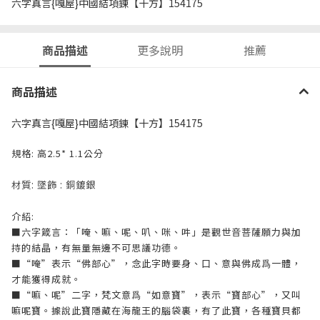
六字真言{嘎屋}中國結項鍊【十方】154175
商品描述
更多說明
推薦
商品描述
六字真言{嘎屋}中國結項鍊【十方】154175
規格: 高2.5* 1.1公分
材質: 墜飾 : 銅鍍銀
介紹:
■六字箴言：「唵、嘛、呢、叭、咪、吽」是觀世音菩薩願力與加
持的結晶，有無量無邊不可思議功德。
■“唵”表示“佛部心”，念此字時要身、口、意與佛成爲一體，
才能獲得成就。
■“嘛、呢”二字，梵文意爲“如意寶”，表示“寶部心”，又叫
嘛呢寶。據說此寶隱藏在海龍王的腦袋裏，有了此寶，各種寶貝都