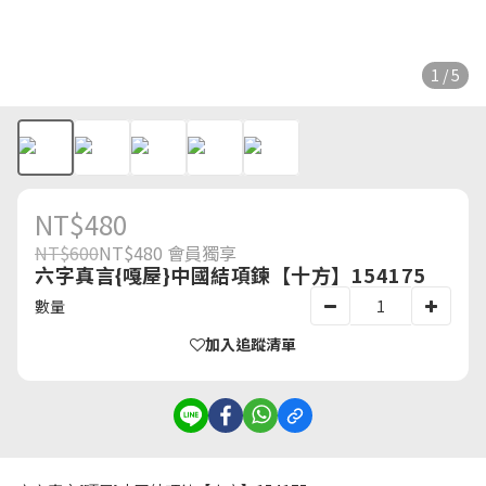
1 / 5
NT$480
NT$600
NT$480
會員獨享
六字真言{嘎屋}中國結項鍊【十方】154175
數量
加入追蹤清單