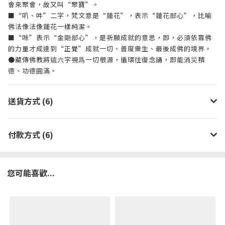
會來聚會，故又叫“聚寶”。
■“叭、吽”二字，梵文意是“蓮花”，表示“蓮花部心”，比喻
佛法像法像蓮花一樣純潔。
■“咪”表示“金剛部心”，是祈願成就的意思，即，必須依靠佛
的力量才成達到“正覺”成就一切、普度衆生、最後成佛的境界。
●藏傳佛教將這六字視爲一切根源，循環往復念誦，即能消災積
德、功德圓滿。
送貨方式 (6)
付款方式 (6)
您可能喜歡...