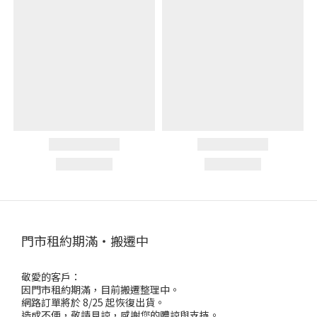
門市租約期滿・搬遷中
敬愛的客戶：
因門市租約期滿，目前搬遷整理中。
網路訂單將於 8/25 起恢復出貨。
造成不便，敬請見諒，感謝您的體諒與支持。