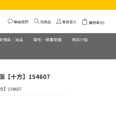
聯絡我們
找商品
會員登入
購物車(0)
安燈具．油品
鎮宅．佛畫掛圖
商店介紹
立即購買
個【十方】154607
】154607