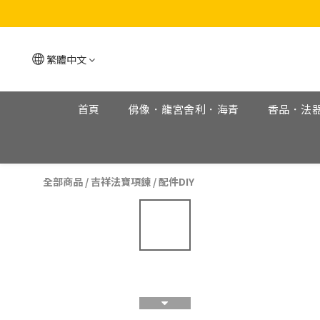
繁體中文
首頁
佛像．龍宮舍利．海青
香品．法
全部商品
/
吉祥法寶項鍊
/
配件DIY