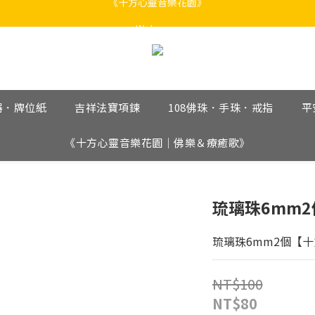
《十方心靈音樂花園》
Welcome
《十方心靈音樂花園》
器．牌位紙
吉祥法寶項鍊
108佛珠．手珠．戒指
平
《十方心靈音樂花園｜佛樂＆療癒歌》
琉璃珠6mm2
琉璃珠6mm2個【十方
NT$100
NT$80