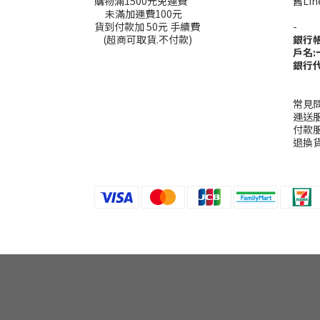
購物滿1500元免運費
舊L
未滿加運費100元
----
貨到付款加 50元 手續費
-
(超商可取貨.不付款)
銀行
戶名
銀行代
常見
運送
付款
退換