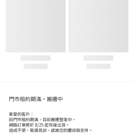
門市租約期滿・搬遷中
敬愛的客戶：
因門市租約期滿，目前搬遷整理中。
網路訂單將於 8/25 起恢復出貨。
造成不便，敬請見諒，感謝您的體諒與支持。