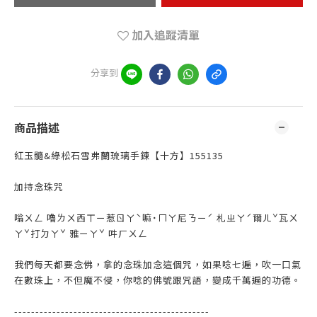
加入追蹤清單
分享到
商品描述
紅玉髓&綠松石雪弗蘭琉璃手鍊【十方】155135
加持念珠咒
嗡ㄨㄥ 嚕ㄌㄨ西ㄒㄧ惹ㄖㄚˋ嘛˙ㄇㄚ尼ㄋㄧˊ 札ㄓㄚˊ爾ㄦˇ瓦ㄨ
ㄚˇ打ㄉㄚˇ 雅ㄧㄚˇ 吽ㄏㄨㄥ
我們每天都要念佛，拿的念珠加念這個咒，如果唸七遍，吹一口氣
在數珠上，不但魔不侵，你唸的佛號跟咒語，變成千萬遍的功德。
----------------------------------------------