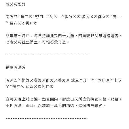
報父母恩咒
南ㄋㄢˊ無ㄇㄛˊ密ㄇㄧˋ利ㄌㄧˋ多ㄉㄨㄛ 多ㄉㄨㄛ婆ㄆㄛˊ曳 ㄧ
ˋ 娑ㄙㄨㄛ訶ㄏㄜ
◎農曆七月中，每日持誦此咒四十九遍，回向現世父母增福增壽、
七世父母往生淨土、可報答父母恩。
-------------------------------------------------
補闕圓滿咒
唵ㄨㄥˋ 都ㄉㄡ嚕ㄉㄨ都ㄉㄡ嚕ㄉㄨ 渣ㄓㄚ牙ㄧㄚˊ木ㄇㄨˋ 卡ㄎ
ㄚˇ嘿ㄏㄟ 莎ㄙㄨㄛ訶ㄏㄜ
◎每天晚上唸七遍，然後回向，那麼白天所念的彿號、經、咒語，
不但圓滿，而且可以增加千萬倍的功德，這個叫補闕咒。
-----------------------------------------------