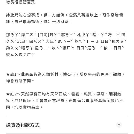
增長福德智慧咒
持此咒能心想事成，供十方諸佛。念滿八萬遍以上，可作息增懷
誅，自己增滿福德，具足一切財富。
那ㄋㄚˋ摩ㄇㄛˊ {曰阿}ㄖㄚˋ那ㄋㄚˋ 札ㄓㄚˊ啞ㄧㄚˇ呀ㄧㄚ 固
ㄍㄨˋ志ㄓˋ 固ㄍㄨˋ 志ㄓˋ 尼ㄋㄧˊ 欸ㄟˋ ㄇㄧㄝ 日ㄖˋ逗ㄉㄡˋ
夠ㄍㄡˋ喀ㄎㄚ 尼ㄋㄧˊ 欸ㄟˋ嘛ㄇㄚ 日ㄖˋ尼ㄋㄧˊ 依ㄧ 日ㄖˋ
梭ㄙㄨㄛ哈ㄏㄚ
★註1～此商品皆為天然質材、礦石…，所以每串的色澤、礦紋，
均會有所不同。
★註2～天然礦寶石均有天然石紋、雲霧、雜質、礦痕、羽裂紋
等，並非瑕疵，此皆為正常現象，由於每台電腦螢幕顯示顏色不
同，均以實物為主。
送貨及付款方式