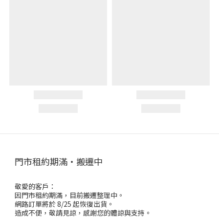
門市租約期滿・搬遷中
敬愛的客戶：
因門市租約期滿，目前搬遷整理中。
網路訂單將於 8/25 起恢復出貨。
造成不便，敬請見諒，感謝您的體諒與支持。