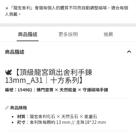
🔹「龍宮舍利」會隨每個人的體質不同而自動調整磁場，適合每個
人佩戴。
商品描述
更多說明
推薦
商品描述
🕊️【頂級龍宮跳出舍利手鍊
13mm_A31｜十方系列】
編號：
154982
｜佛門靈寶 × 天然能量 × 守護磁場手鍊
📏
商品規格
材質
：龍宮舍利化石 × 天然玉石 × 能量石
尺寸
：舍利珠每顆約 13 mm // 主珠18*22 mm