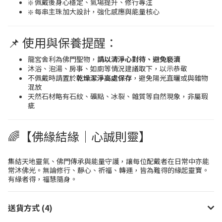
❇️ 佩戴後身心穩定、氣場提升、修行專注
❇️ 每串主珠加大設計，強化感應與能量核心
📌 使用與保養提醒：
龍宮舍利為佛門聖物，
請以清淨心對待、避免褻瀆
沐浴、泡湯、房事、如廁等情況建議取下，以示恭敬
不佩戴時請置於
乾燥潔淨高處保存
，避免陽光直曬或與雜物
混放
天然石材略有石紋、礦點、冰裂、雜質等自然現象，非屬瑕
疵
🌈【佛緣結緣｜心誠則靈】
集結天地靈氣、佛門傳承與能量守護，讓每位配戴者在日常中亦能
常沐佛光。無論修行、靜心、祈福、轉運，皆為難得的緣起靈寶。
有緣者得，福慧隨身。
送貨方式 (4)