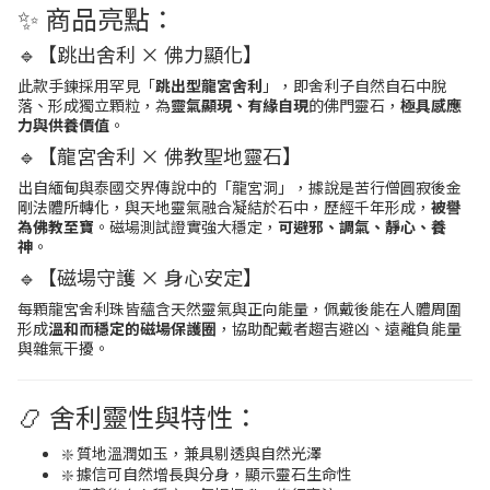
✨ 商品亮點：
🔹【跳出舍利 × 佛力顯化】
此款手鍊採用罕見「
跳出型龍宮舍利
」，即舍利子自然自石中脫
落、形成獨立顆粒，為
靈氣顯現、有緣自現
的佛門靈石，
極具感應
力與供養價值
。
🔹【龍宮舍利 × 佛教聖地靈石】
出自緬甸與泰國交界傳說中的「龍宮洞」，據說是苦行僧圓寂後金
剛法體所轉化，與天地靈氣融合凝結於石中，歷經千年形成，
被譽
為佛教至寶
。磁場測試證實強大穩定，
可避邪、調氣、靜心、養
神
。
🔹【磁場守護 × 身心安定】
每顆龍宮舍利珠皆蘊含天然靈氣與正向能量，佩戴後能在人體周圍
形成
溫和而穩定的磁場保護圈
，協助配戴者趨吉避凶、遠離負能量
與雜氣干擾。
📿 舍利靈性與特性：
❇️ 質地溫潤如玉，兼具剔透與自然光澤
❇️ 據信可自然增長與分身，顯示靈石生命性