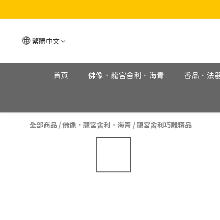
繁體中文
首頁
佛像．龍宮舍利．海青
香品．法
全部商品
/
佛像．龍宮舍利．海青
/
龍宮舍利巧雕精品