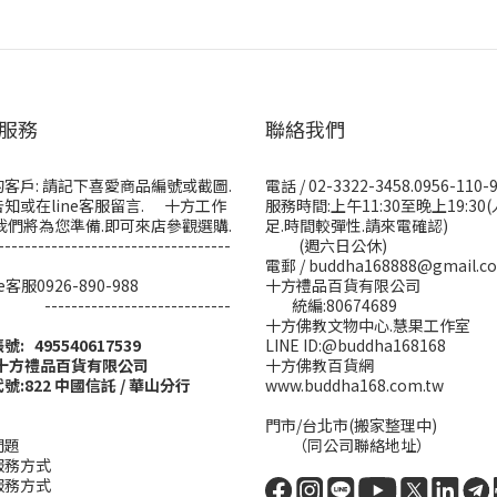
服務
聯絡我們
客戶: 請記下喜愛商品編號或截圖.
電話 / 02-3322-3458.0956-110-
知或在line客服留言. 十方工作
服務時間:上午11:30至晚上19:30
我們將為您準備.即可來店參觀選購.
足.時間較彈性.請來電確認)
-----------------------------------
(週六日公休)
電郵 / buddha168888@gmail.c
ine客服0926-890-988
十方禮品百貨有限公司
------------------------
統編:80674689
十方佛教文物中心.慧果工作室
帳號: 495540617539
LINE ID:@buddha168168
:十方禮品百貨有限公司
十方佛教百貨網
號:822 中國信託 / 華山分行
www.buddha168.com.tw
門市/台北市(搬家整理中)
問題
（同公司聯絡地址）
服務方式
服務方式