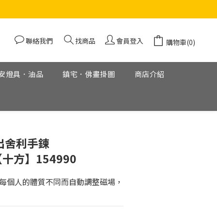
聯絡我們
找商品
會員登入
購物車(0)
安燈具．油品
鎮宅．佛畫掛圖
商店介紹
立即購買
出舍利手鍊
【十方】154990
隨每個人的體質不同而自動調整磁場，