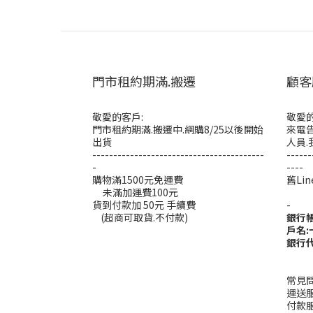
門市租約期滿.搬遷
顧客
敬愛的客戶:
敬愛的
門市租約期滿.搬遷中.網購8/25以後開始
來電告
出貨
人員.
-----------------------------------------
------
-
----
購物滿1500元免運費
舊L
未滿加運費100元
----
貨到付款加 50元 手續費
-
(超商可取貨.不付款)
銀行
戶名
銀行代
常見
運送
付款