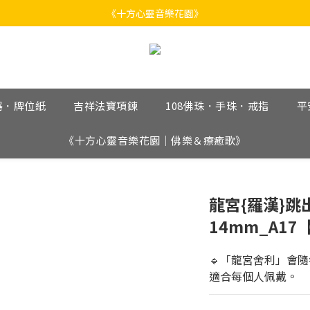
《十方心靈音樂花園》
《十方心靈音樂花園》
Welcome
《十方心靈音樂花園》
器．牌位紙
吉祥法寶項鍊
108佛珠．手珠．戒指
平
《十方心靈音樂花園｜佛樂＆療癒歌》
龍宮{羅漢}跳
14mm_A17
🔹「龍宮舍利」會
適合每個人佩戴。