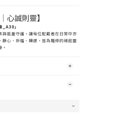
緣｜心誠則靈】
_A30」
承與能量守護，讓每位配戴者在日常中亦
、靜心、祈福、轉運，皆為難得的緣起靈
身。