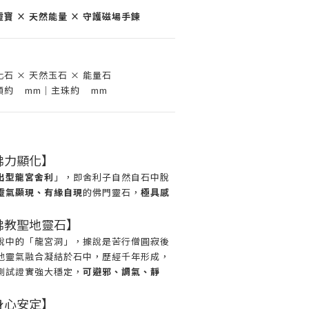
寶 × 天然能量 × 守護磁場手鍊
石 × 天然玉石 × 能量石
顆約 mm｜主珠約 mm
 佛力顯化】
出型龍宮舍利
」，即舍利子自然自石中脫
靈氣顯現、有緣自現
的佛門靈石，
極具感
 佛教聖地靈石】
說中的「龍宮洞」，據說是苦行僧圓寂後
地靈氣融合凝結於石中，歷經千年形成，
測試證實強大穩定，
可避邪、調氣、靜
 身心安定】