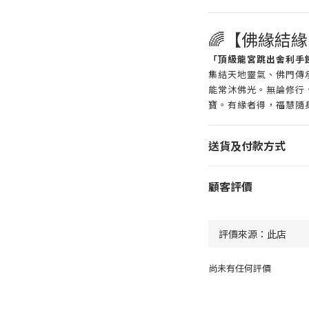
🌈【佛緣結
「頂級龍宮跳出舍利手鍊
集結天地靈氣、佛門傳
能常沐佛光。無論修行
寶。有緣者得，福慧隨
送貨及付款方式
顧客評價
尚未有任何評價