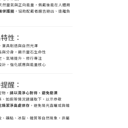
天然靈氣與正向能量，佩戴後能在人體周
場保護圈
，協助配戴者趨吉避凶、遠離負
與特性：
玉，兼具剔透與自然光澤
增長與分身，顯示靈石生命性
穩定、氣場提升、修行專注
大設計，強化感應與能量核心
養提醒：
聖物，
請以清淨心對待、避免褻瀆
事、如廁等情況建議取下，以示恭敬
乾燥潔淨高處保存
，避免陽光直曬或與雜
紋、礦點、冰裂、雜質等自然現象，非屬