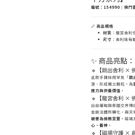
編號：
154990
｜佛門靈
📏
商品規格
材質
：龍宮舍利化
尺寸
：舍利珠每
✨ 商品亮點：
🔹【跳出舍利 ×
此款手鍊採用罕見「
跳
落、形成獨立顆粒，為
應力與供養價值
。
🔹【龍宮舍利 ×
出自緬甸與泰國交界傳
金剛法體所轉化，與天
被譽為佛教至寶
。磁場
心、養神
。
🔹【磁場守護 ×