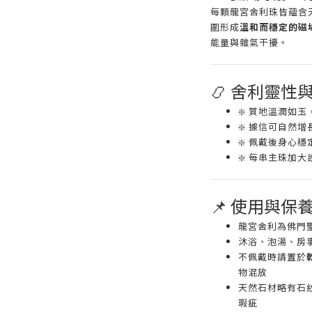
每顆龍宮舍利珠皆蘊含
圍形成
溫和而穩定的磁
能量與雜氣干擾。
📿 舍利靈性
❇️ 質地溫潤如
❇️ 據信可自然
❇️ 佩戴後身心
❇️ 每串主珠加
📌 使用與保
龍宮舍利為佛門
沐浴、泡湯、房
不佩戴時請置於
物混放
天然石材略有石
瑕疵