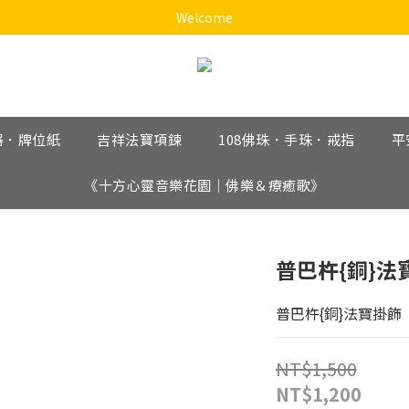
《十方心靈音樂花園》
Welcome
《十方心靈音樂花園》
器．牌位紙
吉祥法寶項鍊
108佛珠．手珠．戒指
平
《十方心靈音樂花園｜佛樂＆療癒歌》
普巴杵{銅}法
普巴杵{銅}法寶掛飾【
NT$1,500
NT$1,200