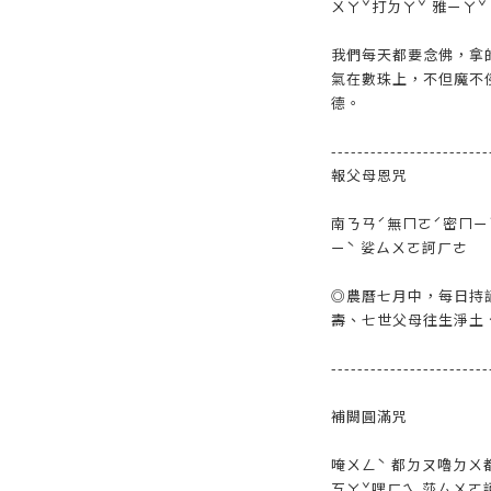
ㄨㄚˇ打ㄉㄚˇ 雅ㄧㄚˇ
我們每天都要念佛，拿
氣在數珠上，不但魔不
德。
------------------------
報父母恩咒
南ㄋㄢˊ無ㄇㄛˊ密ㄇㄧ
ㄧˋ 娑ㄙㄨㄛ訶ㄏㄜ
◎農曆七月中，每日持
壽、七世父母往生淨土
------------------------
補闕圓滿咒
唵ㄨㄥˋ 都ㄉㄡ嚕ㄉㄨ
ㄎㄚˇ嘿ㄏㄟ 莎ㄙㄨㄛ