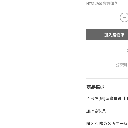
會員獨享
NT$1,200
加入購物車
分享到
商品描述
普巴杵{銅}法寶掛飾【十
加持念珠咒
嗡ㄨㄥ 嚕ㄌㄨ西ㄒㄧ惹