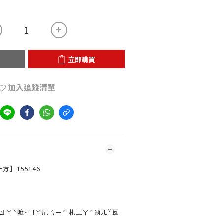
立即購買
加入追蹤清單
方】155146
ㄖㄚˋ嘛˙ㄇㄚ尼ㄋㄧˊ 札ㄓㄚˊ爾ㄦˇ瓦