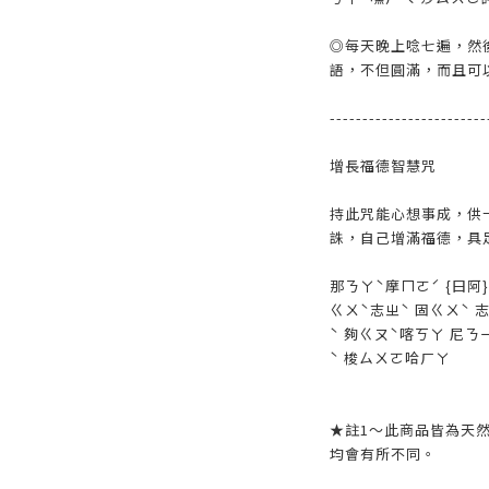
◎每天晚上唸七遍，然
語，不但圓滿，而且可
------------------------
增長福德智慧咒
持此咒能心想事成，供
誅，自己增滿福德，具
那ㄋㄚˋ摩ㄇㄛˊ {曰阿
ㄍㄨˋ志ㄓˋ 固ㄍㄨˋ 
ˋ 夠ㄍㄡˋ喀ㄎㄚ 尼ㄋ
ˋ 梭ㄙㄨㄛ哈ㄏㄚ
★註1～此商品皆為天
均會有所不同。