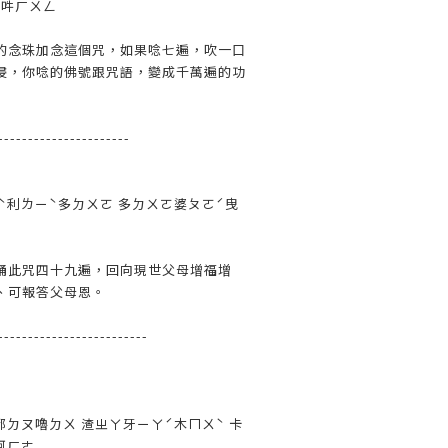
 吽ㄏㄨㄥ
的念珠加念這個咒，如果唸七遍，吹一口
侵，你唸的佛號跟咒語，變成千萬遍的功
----------------------
ˋ利ㄌㄧˋ多ㄉㄨㄛ 多ㄉㄨㄛ婆ㄆㄛˊ曳
誦此咒四十九遍，回向現世父母增福增
、可報答父母恩。
-------------------------
都ㄉㄡ嚕ㄉㄨ 渣ㄓㄚ牙ㄧㄚˊ木ㄇㄨˋ 卡
訶ㄏㄜ