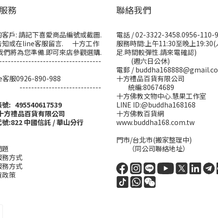
服務
聯絡我們
客戶: 請記下喜愛商品編號或截圖.
電話 / 02-3322-3458.0956-110-
知或在line客服留言. 十方工作
服務時間:上午11:30至晚上19:30
我們將為您準備.即可來店參觀選購.
足.時間較彈性.請來電確認)
-----------------------------------
(週六日公休)
電郵 / buddha168888@gmail.c
ine客服0926-890-988
十方禮品百貨有限公司
------------------------
統編:80674689
十方佛教文物中心.慧果工作室
帳號: 495540617539
LINE ID:@buddha168168
:十方禮品百貨有限公司
十方佛教百貨網
號:822 中國信託 / 華山分行
www.buddha168.com.tw
門市/台北市(搬家整理中)
問題
（同公司聯絡地址）
服務方式
服務方式
貨政策