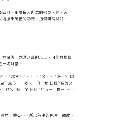
後回向，那麼白天所念的彿號、經、咒
以增加千萬倍的功德，這個叫補闕咒。
-----------------------
十方諸佛。念滿八萬遍以上，可作息增懷
足一切財富。
}ㄖㄚˋ那ㄋㄚˋ 札ㄓㄚˊ啞ㄧㄚˇ呀ㄧㄚ 固
志ㄓˋ 尼ㄋㄧˊ 欸ㄟˋ ㄇㄧㄝ 日ㄖˋ逗ㄉㄡ
ㄧˊ 欸ㄟˋ嘛ㄇㄚ 日ㄖˋ尼ㄋㄧˊ 依ㄧ 日ㄖ
然質材、礦石…，所以每串的色澤、礦紋，