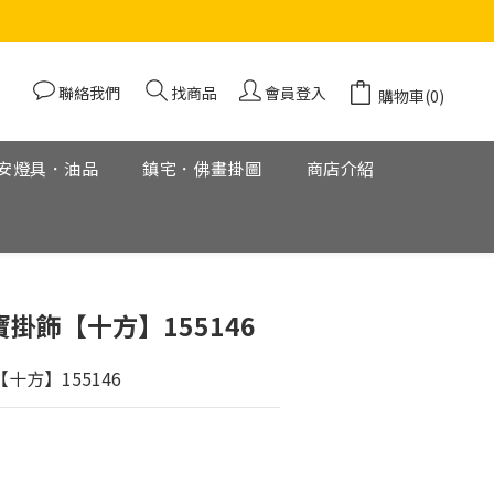
聯絡我們
找商品
會員登入
購物車(0)
安燈具．油品
鎮宅．佛畫掛圖
商店介紹
立即購買
寶掛飾【十方】155146
十方】155146