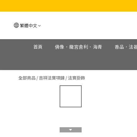
繁體中文
首頁
佛像．龍宮舍利．海青
香品．法
全部商品
/
吉祥法寶項鍊
/
法寶掛飾