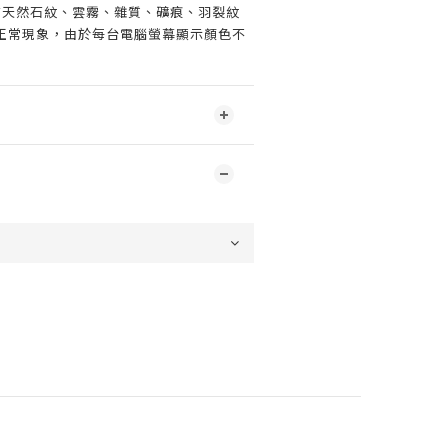
有天然石紋、雲霧、雜質、礦痕、羽裂紋
正常現象，由於每台電腦螢幕顯示顏色不