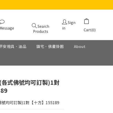
Sign
Search
Message
in
Cart(0)
Products
平安燈具．油品
鎮宅．佛畫掛圖
About
BUY NOW
(各式佛號均可訂製)1對
89
號均可訂製)1對【十方】155189