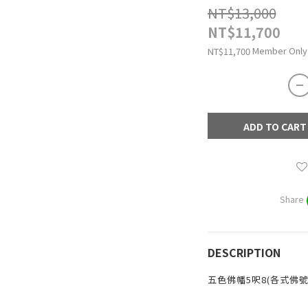
NT$13,000
NT$11,700
Member Only
NT$11,700
ADD TO CART
Share
DESCRIPTION
五色佛幡5呎8(各式佛號