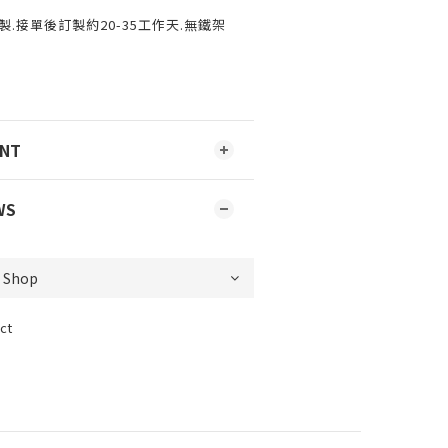
.接單後訂製約20-35工作天.無鐵架
ENT
WS
ct