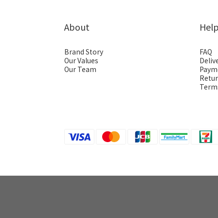
About
Hel
Brand Story
FAQ
Our Values
Deliv
Our Team
Paym
Retur
Terms