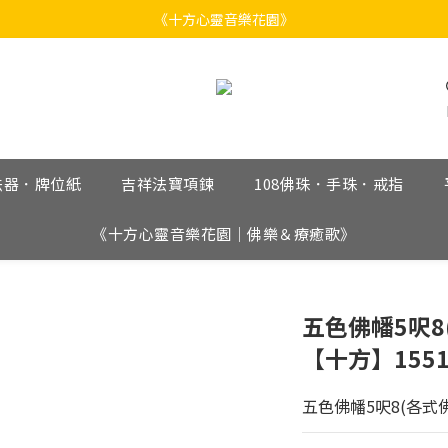
《十方心靈音樂花園》
《十方心靈音樂花園》
Welcome
《十方心靈音樂花園》
法器．牌位紙
吉祥法寶項鍊
108佛珠．手珠．戒指
《十方心靈音樂花園｜佛樂＆療癒歌》
五色佛幡5呎8
【十方】1551
五色佛幡5呎8(各式佛