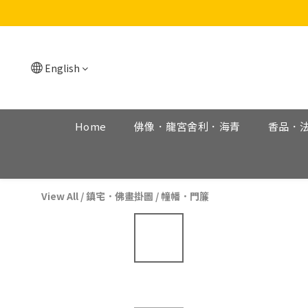
English
Home
佛像．龍宮舍利．海青
香品．
View All
/
鎮宅．佛畫掛圖
/
幢幡．門簾