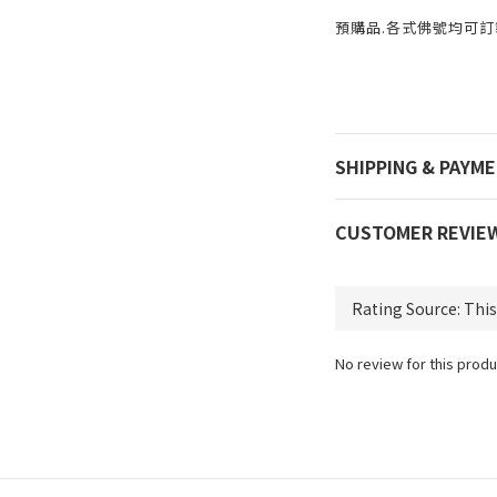
預購品.各式佛號均可訂製
SHIPPING & PAYM
CUSTOMER REVIE
No review for this produ