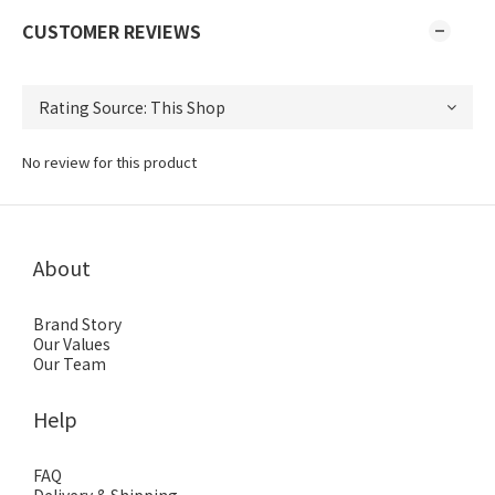
CUSTOMER REVIEWS
No review for this product
About
Brand Story
Our Values
Our Team
Help
FAQ