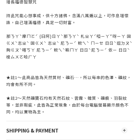
增長福德智慧咒
持此咒能心想事成，供十方諸佛。念滿八萬遍以上，可作息增懷
誅，自己增滿福德，具足一切財富。
那ㄋㄚˋ摩ㄇㄛˊ {曰阿}ㄖㄚˋ那ㄋㄚˋ 札ㄓㄚˊ啞ㄧㄚˇ呀ㄧㄚ 固
ㄍㄨˋ志ㄓˋ 固ㄍㄨˋ 志ㄓˋ 尼ㄋㄧˊ 欸ㄟˋ ㄇㄧㄝ 日ㄖˋ逗ㄉㄡˋ
夠ㄍㄡˋ喀ㄎㄚ 尼ㄋㄧˊ 欸ㄟˋ嘛ㄇㄚ 日ㄖˋ尼ㄋㄧˊ 依ㄧ 日ㄖˋ
梭ㄙㄨㄛ哈ㄏㄚ
★註1～此商品皆為天然質材、礦石…，所以每串的色澤、礦紋，
均會有所不同。
★註2～天然礦寶石均有天然石紋、雲霧、雜質、礦痕、羽裂紋
等，並非瑕疵，此皆為正常現象，由於每台電腦螢幕顯示顏色不
同，均以實物為主。
SHIPPING & PAYMENT