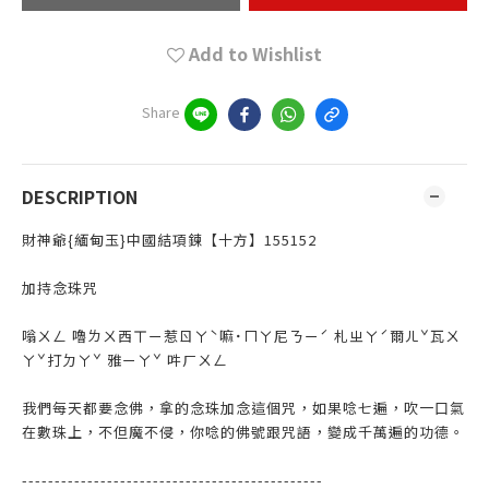
Add to Wishlist
Share
DESCRIPTION
財神爺{緬甸玉}中國結項鍊【十方】155152
加持念珠咒
嗡ㄨㄥ 嚕ㄌㄨ西ㄒㄧ惹ㄖㄚˋ嘛˙ㄇㄚ尼ㄋㄧˊ 札ㄓㄚˊ爾ㄦˇ瓦ㄨ
ㄚˇ打ㄉㄚˇ 雅ㄧㄚˇ 吽ㄏㄨㄥ
我們每天都要念佛，拿的念珠加念這個咒，如果唸七遍，吹一口氣
在數珠上，不但魔不侵，你唸的佛號跟咒語，變成千萬遍的功德。
----------------------------------------------