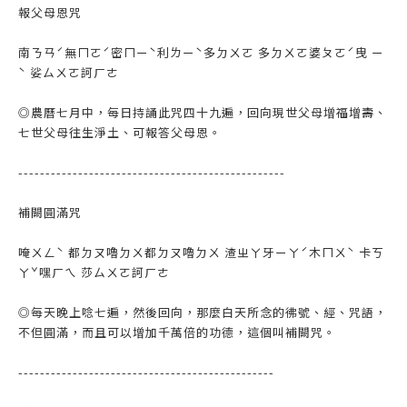
報父母恩咒
南ㄋㄢˊ無ㄇㄛˊ密ㄇㄧˋ利ㄌㄧˋ多ㄉㄨㄛ 多ㄉㄨㄛ婆ㄆㄛˊ曳 ㄧ
ˋ 娑ㄙㄨㄛ訶ㄏㄜ
◎農曆七月中，每日持誦此咒四十九遍，回向現世父母增福增壽、
七世父母往生淨土、可報答父母恩。
-------------------------------------------------
補闕圓滿咒
唵ㄨㄥˋ 都ㄉㄡ嚕ㄉㄨ都ㄉㄡ嚕ㄉㄨ 渣ㄓㄚ牙ㄧㄚˊ木ㄇㄨˋ 卡ㄎ
ㄚˇ嘿ㄏㄟ 莎ㄙㄨㄛ訶ㄏㄜ
◎每天晚上唸七遍，然後回向，那麼白天所念的彿號、經、咒語，
不但圓滿，而且可以增加千萬倍的功德，這個叫補闕咒。
-----------------------------------------------