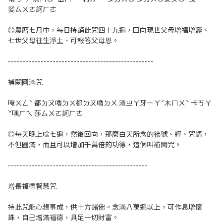
娑ㄙㄨㄛ訶ㄏㄜ
◎農曆七月中，每日持誦此咒四十九遍，回向現世父母增福增壽、
七世父母往生淨土、可報答父母恩。
-------------------------------------------------
補闕圓滿咒
唵ㄨㄥˋ 都ㄉㄡ嚕ㄉㄨ都ㄉㄡ嚕ㄉㄨ 渣ㄓㄚ牙ㄧㄚˊ木ㄇㄨˋ 卡ㄎㄚ
ˇ嘿ㄏㄟ 莎ㄙㄨㄛ訶ㄏㄜ
◎每天晚上唸七遍，然後回向，那麼白天所念的彿號、經、咒語，
不但圓滿，而且可以增加千萬倍的功德，這個叫補闕咒。
-----------------------------------------------
增長福德智慧咒
持此咒能心想事成，供十方諸佛。念滿八萬遍以上，可作息增懷
誅，自己增滿福德，具足一切財富。