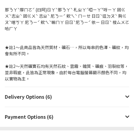
那ㄋㄚˋ摩ㄇㄛˊ {曰阿}ㄖㄚˋ那ㄋㄚˋ 札ㄓㄚˊ啞ㄧㄚˇ呀ㄧㄚ 固ㄍ
ㄨˋ志ㄓˋ 固ㄍㄨˋ 志ㄓˋ 尼ㄋㄧˊ 欸ㄟˋ ㄇㄧㄝ 日ㄖˋ逗ㄉㄡˋ 夠ㄍ
ㄡˋ喀ㄎㄚ 尼ㄋㄧˊ 欸ㄟˋ嘛ㄇㄚ 日ㄖˋ尼ㄋㄧˊ 依ㄧ 日ㄖˋ 梭ㄙㄨㄛ
哈ㄏㄚ
★註1～此商品皆為天然質材、礦石…，所以每串的色澤、礦紋，均
會有所不同。
★註2～天然礦寶石均有天然石紋、雲霧、雜質、礦痕、羽裂紋等，
並非瑕疵，此皆為正常現象，由於每台電腦螢幕顯示顏色不同，均
以實物為主。
Delivery Options (6)
Payment Options (6)