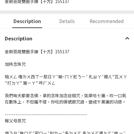
金剛菩提雙圈手鍊【十方】155137
Description
Details
Recommended
Description
金剛菩提雙圈手鍊【十方】155137
加持念珠咒
嗡ㄨㄥ 嚕ㄌㄨ西ㄒㄧ惹ㄖㄚˋ嘛˙ㄇㄚ尼ㄋㄧˊ 札ㄓㄚˊ爾ㄦˇ瓦ㄨㄚ
ˇ打ㄉㄚˇ 雅ㄧㄚˇ 吽ㄏㄨㄥ
我們每天都要念佛，拿的念珠加念這個咒，如果唸七遍，吹一口氣
在數珠上，不但魔不侵，你唸的佛號跟咒語，變成千萬遍的功德。
----------------------------------------------
報父母恩咒
南ㄋㄢˊ無ㄇㄛˊ密ㄇㄧˋ利ㄌㄧˋ多ㄉㄨㄛ 多ㄉㄨㄛ婆ㄆㄛˊ曳 ㄧˋ