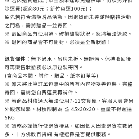
※ 若因退貨造成訂單金額未達原免運標準，仍須另外扣
除運費(超商80元；新竹貨運100元)；
原先若符合滿額贈品活動，因退貨而未達滿額贈禮活動
之門檻，需將贈品一並寄回。
※ 寄回商品有使用過、破損破裂狀況，恕將無法退款。
※ 退回的商品皆不可開封，必須是全新狀態！
退貨條件
：無下過水、吊牌未拆、無髒污、保持收回後
可再販售狀態務必以原包裝寄回。
(含商品本體、附件、贈品、紙本訂單等)
※ 如未將此筆訂單包裹中的所有內容物妥善包裝、完整
寄回，需請您自費運費再補件。
※ 若商品材積過大無法使用7-11交貨便，客服人員會另
外跟您聯繫。材積限制為 ≦ 45x30x30、重量不得超過
5KG。
※ 請務必謹慎行使退貨權益，如因個人因素退貨次數過
多，十方佛教百貨網 有權選擇是否提供服務。