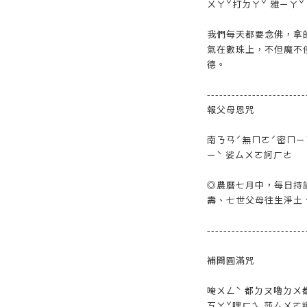
ㄨㄚˇ打ㄉㄚˇ 雅ㄧㄚˇ
我們每天都要念佛，拿
氣在數珠上，不但魔不
德。
------------------------
報父母恩咒
南ㄋㄢˊ無ㄇㄛˊ密ㄇㄧ
ㄧˋ 娑ㄙㄨㄛ訶ㄏㄜ
◎農曆七月中，每日持
壽、七世父母往生淨土
------------------------
補闕圓滿咒
唵ㄨㄥˋ 都ㄉㄡ嚕ㄉㄨ
ㄎㄚˇ嘿ㄏㄟ 莎ㄙㄨㄛ