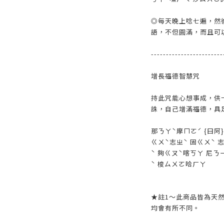
◎每天晚上唸七遍，然
語，不但圓滿，而且可
------------------------
增長福德智慧咒
持此咒能心想事成，供
誅，自己增滿福德，具
那ㄋㄚˋ摩ㄇㄛˊ {曰阿
ㄍㄨˋ志ㄓˋ 固ㄍㄨˋ 
ˋ 夠ㄍㄡˋ喀ㄎㄚ 尼ㄋ
ˋ 梭ㄙㄨㄛ哈ㄏㄚ
★註1～此商品皆為天
均會有所不同。