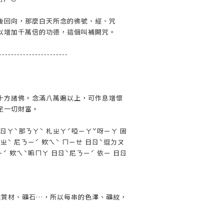
後回向，那麼白天所念的彿號、經、咒
以增加千萬倍的功德，這個叫補闕咒。
-----------------------
十方諸佛。念滿八萬遍以上，可作息增懷
足一切財富。
}ㄖㄚˋ那ㄋㄚˋ 札ㄓㄚˊ啞ㄧㄚˇ呀ㄧㄚ 固
志ㄓˋ 尼ㄋㄧˊ 欸ㄟˋ ㄇㄧㄝ 日ㄖˋ逗ㄉㄡ
ㄧˊ 欸ㄟˋ嘛ㄇㄚ 日ㄖˋ尼ㄋㄧˊ 依ㄧ 日ㄖ
然質材、礦石…，所以每串的色澤、礦紋，