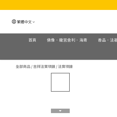
繁體中文
首頁
佛像．龍宮舍利．海青
香品．法
全部商品
/
吉祥法寶項鍊
/
法寶項鍊