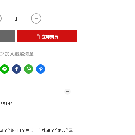
立即購買
加入追蹤清單
5149
ㄖㄚˋ嘛˙ㄇㄚ尼ㄋㄧˊ 札ㄓㄚˊ爾ㄦˇ瓦