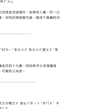
 吽ㄏㄨㄥ
的念珠加念這個咒，如果唸七遍，吹一口
侵，你唸的佛號跟咒語，變成千萬遍的功
----------------------
ˋ利ㄌㄧˋ多ㄉㄨㄛ 多ㄉㄨㄛ婆ㄆㄛˊ曳
誦此咒四十九遍，回向現世父母增福增
、可報答父母恩。
-------------------------
都ㄉㄡ嚕ㄉㄨ 渣ㄓㄚ牙ㄧㄚˊ木ㄇㄨˋ 卡
訶ㄏㄜ