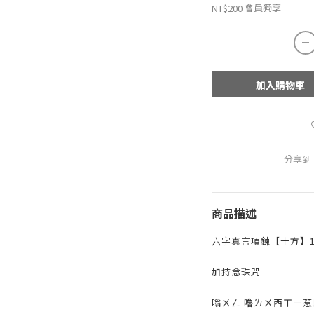
會員獨享
NT$200
加入購物車
分享到
商品描述
六字真言項鍊【十方】15
加持念珠咒
嗡ㄨㄥ 嚕ㄌㄨ西ㄒㄧ惹