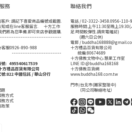
服務
聯絡我們
客戶: 請記下喜愛商品編號或截圖.
電話 / 02-3322-3458.0956-110-
知或在line客服留言. 十方工作
服務時間:上午11:30至晚上19:30
我們將為您準備.即可來店參觀選購.
足.時間較彈性.請來電確認)
-----------------------------------
(週六日公休)
電郵 / buddha168888@gmail.c
ine客服0926-890-988
十方禮品百貨有限公司
------------------------
統編:80674689
十方佛教文物中心.慧果工作室
帳號: 495540617539
LINE ID:@buddha168168
:十方禮品百貨有限公司
十方佛教百貨網
號:822 中國信託 / 華山分行
www.buddha168.com.tw
門市/台北市(搬家整理中)
問題
（同公司聯絡地址）
服務方式
服務方式
貨政策