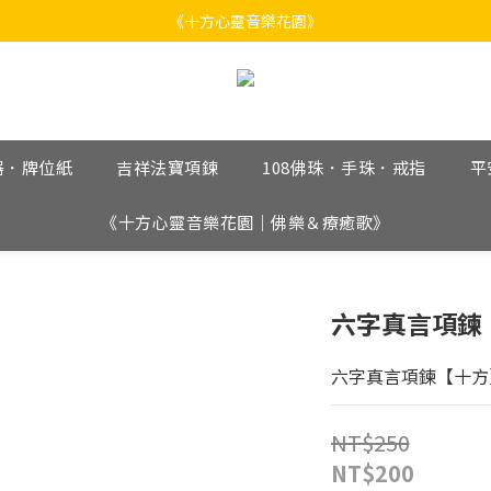
《十方心靈音樂花園》
《十方心靈音樂花園》
Welcome
《十方心靈音樂花園》
器．牌位紙
吉祥法寶項鍊
108佛珠．手珠．戒指
平
《十方心靈音樂花園｜佛樂＆療癒歌》
六字真言項鍊【
六字真言項鍊【十方】
NT$250
NT$200