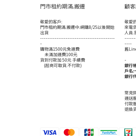
門市租約期滿.搬遷
顧客
敬愛的客戶:
敬愛的
門市租約期滿.搬遷中.網購8/25以後開始
來電告
出貨
人員.
-----------------------------------------
------
-
----
購物滿1500元免運費
舊L
未滿加運費100元
----
貨到付款加 50元 手續費
-
(超商可取貨.不付款)
銀行
戶名
銀行代
常見
運送
付款
退換