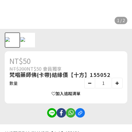
1 / 2
NT$50
NT$200
NT$50
會員獨享
梵唱藥師佛{卡帶}結緣價【十方】155052
數量
加入追蹤清單