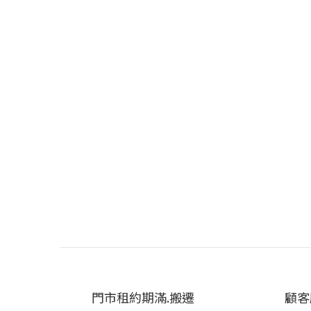
門市租約期滿.搬遷
顧客