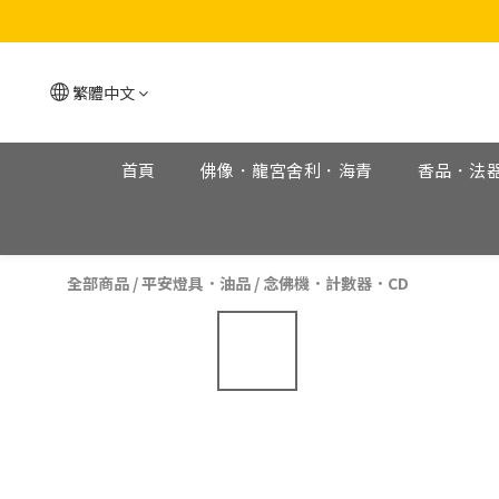
繁體中文
首頁
佛像．龍宮舍利．海青
香品．法
全部商品
/
平安燈具．油品
/
念佛機．計數器．CD