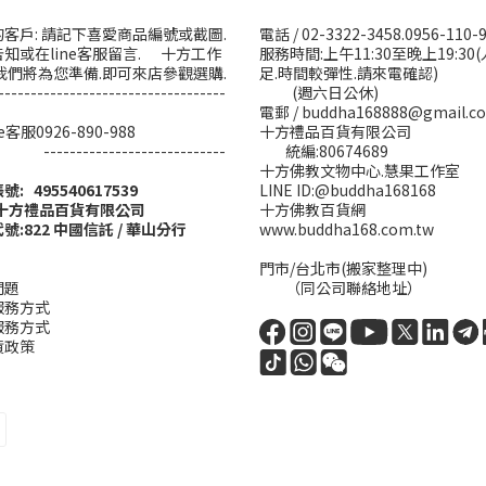
客戶: 請記下喜愛商品編號或截圖.
電話 / 02-3322-3458.0956-110-
知或在line客服留言. 十方工作
服務時間:上午11:30至晚上19:30
我們將為您準備.即可來店參觀選購.
足.時間較彈性.請來電確認)
-----------------------------------
(週六日公休)
電郵 / buddha168888@gmail.c
ine客服0926-890-988
十方禮品百貨有限公司
------------------------
統編:80674689
十方佛教文物中心.慧果工作室
帳號: 495540617539
LINE ID:@buddha168168
:十方禮品百貨有限公司
十方佛教百貨網
號:822 中國信託 / 華山分行
www.buddha168.com.tw
門市/台北市(搬家整理中)
問題
（同公司聯絡地址）
服務方式
服務方式
貨政策