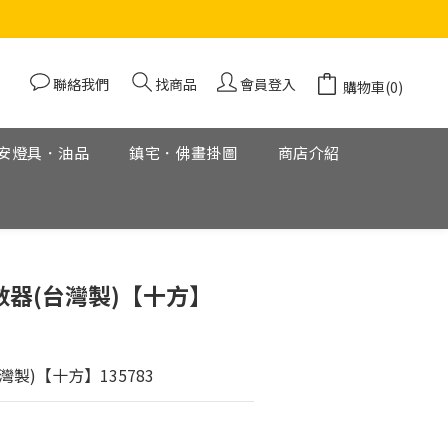
聯絡我們
找商品
會員登入
購物車(0)
安燈具．油品
鎮宅．佛畫掛圖
商店介紹
立即購買
數器(台灣製)【十方】
灣製)【十方】135783