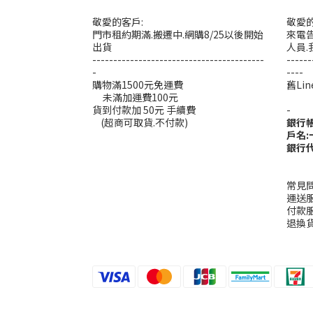
敬愛的客戶:
敬愛的
門市租約期滿.搬遷中.網購8/25以後開始
來電告
出貨
人員.
-----------------------------------------
------
-
----
購物滿1500元免運費
舊L
未滿加運費100元
----
貨到付款加 50元 手續費
-
(超商可取貨.不付款)
銀行
戶名
銀行代
常見
運送
付款
退換