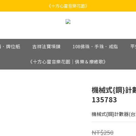
《十方心靈音樂花園》
《十方心靈音樂花園》
Welcome
《十方心靈音樂花園》
器．牌位紙
吉祥法寶項鍊
108佛珠．手珠．戒指
平
《十方心靈音樂花園｜佛樂＆療癒歌》
機械式{鋼}計
135783
機械式{鋼}計數器(台
NT$250