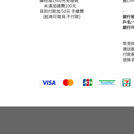
購物滿1500元免運費
舊L
未滿加運費100元
----
貨到付款加 50元 手續費
-
(超商可取貨.不付款)
銀行
戶名
銀行代
常見
運送
付款
退換