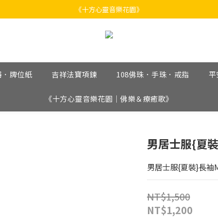
《十方心靈音樂花園》
《十方心靈音樂花園》
Welcome
《十方心靈音樂花園》
器．牌位紙
吉祥法寶項鍊
108佛珠．手珠．戒指
平
《十方心靈音樂花園｜佛樂＆療癒歌》
男居士服{夏裝
男居士服{夏裝}長袖M
NT$1,500
NT$1,200