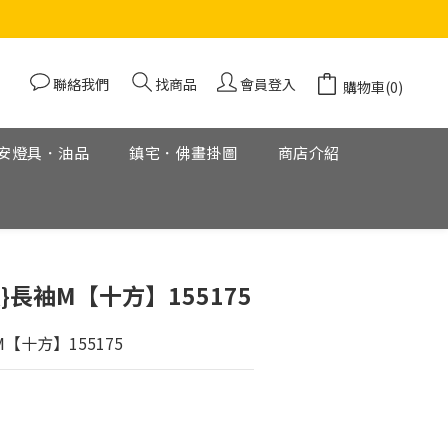
聯絡我們
找商品
會員登入
購物車(0)
安燈具．油品
鎮宅．佛畫掛圖
商店介紹
立即購買
}長袖M【十方】155175
【十方】155175