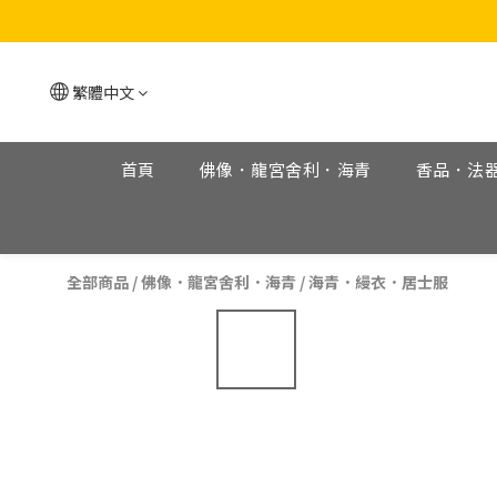
繁體中文
首頁
佛像．龍宮舍利．海青
香品．法
全部商品
/
佛像．龍宮舍利．海青
/
海青．縵衣．居士服