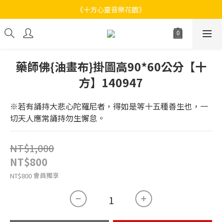
《十方心靈音樂花園》
《十方心靈音樂花園》
Welcome
《十方心靈音樂花園》
藥師佛{油畫布}掛圖高90*60公分【十
方】140947
※若有誦持大悲心陀羅尼者，得如是等十五種善生也，一
切天人應常誦持勿生懈怠。
NT$1,000
NT$800
會員獨享
NT$800