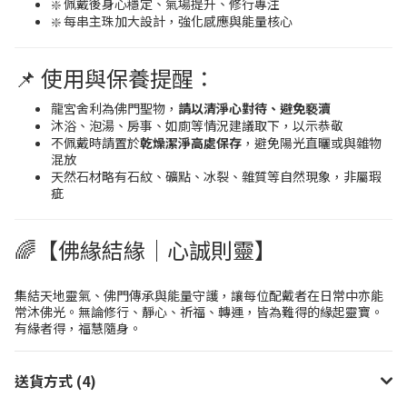
❇️ 佩戴後身心穩定、氣場提升、修行專注
❇️ 每串主珠加大設計，強化感應與能量核心
📌 使用與保養提醒：
龍宮舍利為佛門聖物，
請以清淨心對待、避免褻瀆
沐浴、泡湯、房事、如廁等情況建議取下，以示恭敬
不佩戴時請置於
乾燥潔淨高處保存
，避免陽光直曬或與雜物
混放
天然石材略有石紋、礦點、冰裂、雜質等自然現象，非屬瑕
疵
🌈【佛緣結緣｜心誠則靈】
集結天地靈氣、佛門傳承與能量守護，讓每位配戴者在日常中亦能
常沐佛光。無論修行、靜心、祈福、轉運，皆為難得的緣起靈寶。
有緣者得，福慧隨身。
送貨方式 (4)