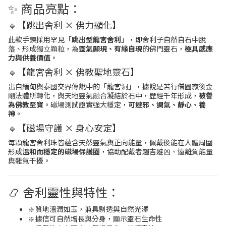
✨ 商品亮點：
🔹【跳出舍利 × 佛力顯化】
此款手鍊採用罕見「
跳出型龍宮舍利
」，即舍利子自然自石中脫
落、形成獨立顆粒，為
靈氣顯現、有緣自現
的佛門靈石，
極具感應
力與供養價值
。
🔹【龍宮舍利 × 佛教聖地靈石】
出自緬甸與泰國交界傳說中的「龍宮洞」，據說是苦行僧圓寂後金
剛法體所轉化，與天地靈氣融合凝結於石中，歷經千年形成，
被譽
為佛教至寶
。磁場測試證實強大穩定，
可避邪、調氣、靜心、養
神
。
🔹【磁場守護 × 身心安定】
每顆龍宮舍利珠皆蘊含天然靈氣與正向能量，佩戴後能在人體周圍
形成
溫和而穩定的磁場保護圈
，協助配戴者趨吉避凶、遠離負能量
與雜氣干擾。
📿 舍利靈性與特性：
❇️ 質地溫潤如玉，兼具剔透與自然光澤
❇️ 據信可自然增長與分身，顯示靈石生命性