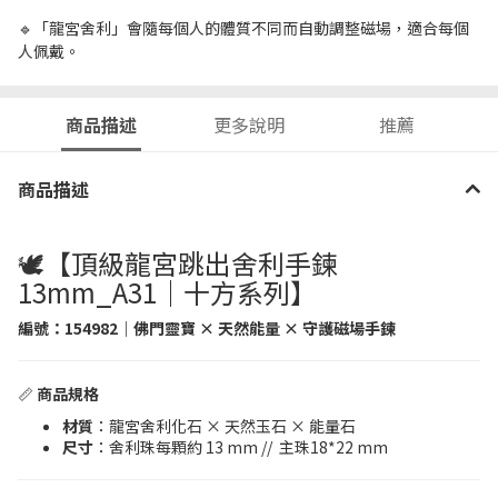
🔹「龍宮舍利」會隨每個人的體質不同而自動調整磁場，適合每個
人佩戴。
商品描述
更多說明
推薦
商品描述
🕊️【頂級龍宮跳出舍利手鍊
13mm_A31｜十方系列】
編號：
154982
｜佛門靈寶 × 天然能量 × 守護磁場手鍊
📏
商品規格
材質
：龍宮舍利化石 × 天然玉石 × 能量石
尺寸
：舍利珠每顆約 13 mm // 主珠18*22 mm