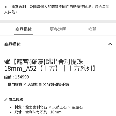
🔹「龍宮舍利」會隨每個人的體質不同而自動調整磁場，適合每個
人佩戴。
商品描述
更多說明
推薦
商品描述
🕊️【龍宮{羅漢}跳出舍利提珠
18mm_A52【十方】｜十方系列】
154999
編號：
｜佛門靈寶 × 天然能量 × 守護磁場手鍊
📏
商品規格
材質
：龍宮舍利化石 × 天然玉石 × 能量石
尺寸
：舍利珠每顆約 18mm