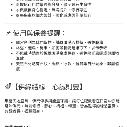
❇️ 據信可自然增長與分身，顯示靈石生命性
❇️ 佩戴後身心穩定、氣場提升、修行專注
❇️ 每串主珠加大設計，強化感應與能量核心
📌 使用與保養提醒：
龍宮舍利為佛門聖物，
請以清淨心對待、避免褻瀆
沐浴、泡湯、房事、如廁等情況建議取下，以示恭敬
不佩戴時請置於
乾燥潔淨高處保存
，避免陽光直曬或與雜物
混放
天然石材略有石紋、礦點、冰裂、雜質等自然現象，非屬瑕
疵
🌈【佛緣結緣｜心誠則靈】
集結天地靈氣、佛門傳承與能量守護，讓每位配戴者在日常中亦能
常沐佛光。無論修行、靜心、祈福、轉運，皆為難得的緣起靈寶。
有緣者得，福慧隨身。