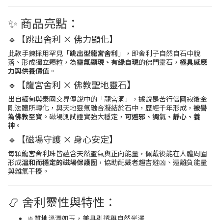
✨ 商品亮點：
🔹【跳出舍利 × 佛力顯化】
此款手鍊採用罕見「
跳出型龍宮舍利
」，即舍利子自然自石中脫
落、形成獨立顆粒，為
靈氣顯現、有緣自現
的佛門靈石，
極具感應
力與供養價值
。
🔹【龍宮舍利 × 佛教聖地靈石】
出自緬甸與泰國交界傳說中的「龍宮洞」，據說是苦行僧圓寂後金
剛法體所轉化，與天地靈氣融合凝結於石中，歷經千年形成，
被譽
為佛教至寶
。磁場測試證實強大穩定，
可避邪、調氣、靜心、養
神
。
🔹【磁場守護 × 身心安定】
每顆龍宮舍利珠皆蘊含天然靈氣與正向能量，佩戴後能在人體周圍
形成
溫和而穩定的磁場保護圈
，協助配戴者趨吉避凶、遠離負能量
與雜氣干擾。
📿 舍利靈性與特性：
❇️ 質地溫潤如玉，兼具剔透與自然光澤