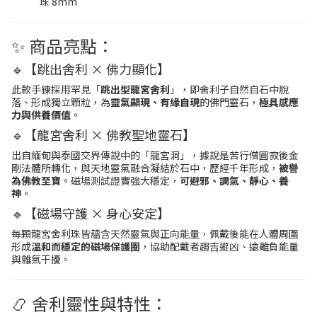
珠 8mm
✨ 商品亮點：
🔹【跳出舍利 × 佛力顯化】
此款手鍊採用罕見「
跳出型龍宮舍利
」，即舍利子自然自石中脫
落、形成獨立顆粒，為
靈氣顯現、有緣自現
的佛門靈石，
極具感應
力與供養價值
。
🔹【龍宮舍利 × 佛教聖地靈石】
出自緬甸與泰國交界傳說中的「龍宮洞」，據說是苦行僧圓寂後金
剛法體所轉化，與天地靈氣融合凝結於石中，歷經千年形成，
被譽
為佛教至寶
。磁場測試證實強大穩定，
可避邪、調氣、靜心、養
神
。
🔹【磁場守護 × 身心安定】
每顆龍宮舍利珠皆蘊含天然靈氣與正向能量，佩戴後能在人體周圍
形成
溫和而穩定的磁場保護圈
，協助配戴者趨吉避凶、遠離負能量
與雜氣干擾。
📿 舍利靈性與特性：