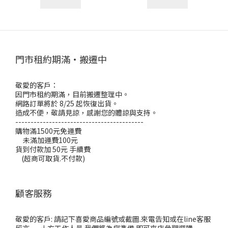
門市租約期滿・搬遷中
敬愛的客戶：
因門市租約期滿，目前搬遷整理中。
網路訂單將於 8/25 起恢復出貨。
造成不便，敬請見諒，感謝您的體諒與支持。
------------------------------------------
購物滿1500元免運費
未滿加運費100元
貨到付款加 50元 手續費
(超商可取貨.不付款)
顧客服務
敬愛的客戶: 請記下喜愛商品編號或截圖.來電告知或在line客服
留言. 十方工作人員.我們將為您準備.即可來店參觀選購.