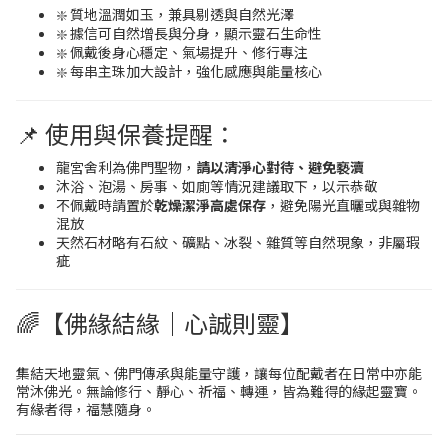
❇️ 質地溫潤如玉，兼具剔透與自然光澤
❇️ 據信可自然增長與分身，顯示靈石生命性
❇️ 佩戴後身心穩定、氣場提升、修行專注
❇️ 每串主珠加大設計，強化感應與能量核心
📌 使用與保養提醒：
龍宮舍利為佛門聖物，
請以清淨心對待、避免褻瀆
沐浴、泡湯、房事、如廁等情況建議取下，以示恭敬
不佩戴時請置於
乾燥潔淨高處保存
，避免陽光直曬或與雜物
混放
天然石材略有石紋、礦點、冰裂、雜質等自然現象，非屬瑕
疵
🌈【佛緣結緣｜心誠則靈】
集結天地靈氣、佛門傳承與能量守護，讓每位配戴者在日常中亦能
常沐佛光。無論修行、靜心、祈福、轉運，皆為難得的緣起靈寶。
有緣者得，福慧隨身。