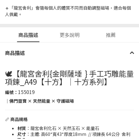
🔹「龍宮舍利」會隨每個人的體質不同而自動調整磁場，適合每個
人佩戴。
商品描述
更多說明
推薦
商品描述
🕊️【龍宮舍利{金剛薩埵 } 手工巧雕能量
項鍊_A49【十方】｜十方系列】
155019
編號：
｜佛門靈寶 × 天然能量 × 守護磁場
📏
商品規格
材質
：龍宮舍利化石 × 天然玉石 × 能量石
尺寸
：主體: 高60*寬43*厚度18mm // 項鍊長 64公分 舍利