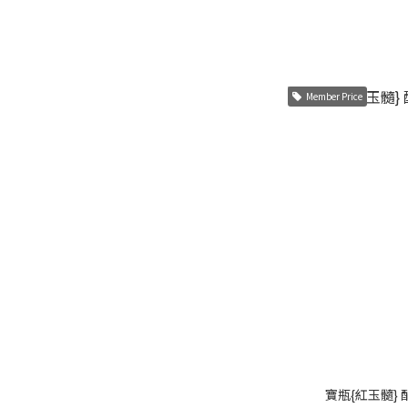
Member Price
寶瓶{紅玉髓} 