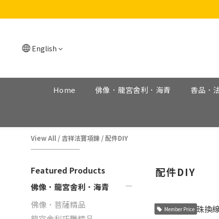
English
Home
佛像．龍宮舍利．海青
香品．
View All
/
吉祥法寶項鍊
/
配件DIY
Featured Products
配件DIY
佛像．龍宮舍利．海青
佛像．菩薩精品
Member Price
龍宮舍利巧雕精品