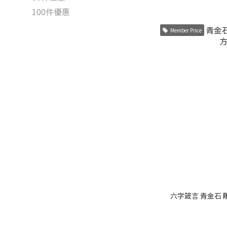
100件優惠
Member Price
六字箴言 青金石 雕