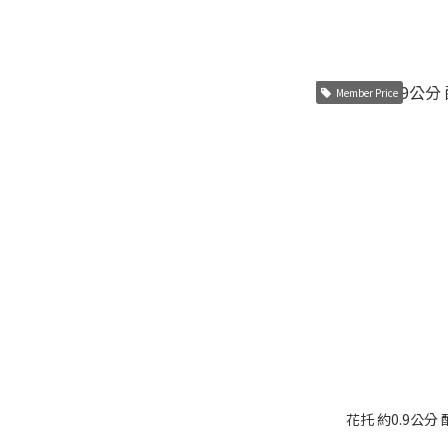
Member Price
花托 約0.9公分 