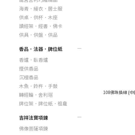
海青．縵衣．居士服
供桌．供杯．木座
讀經架．經書．佛卡
供具．供盤．供品
香品．法器．牌位紙
香爐．臥香爐
煙供香品
沉檀香品
木魚．鈴杵．手鼓
108佛珠換線 {
轉經輪．舍利塔
牌位架．牌位紙．祖龕
吉祥法寶項鍊
佛像菩薩項鍊