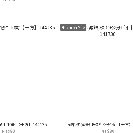
Member Price
配件 10對【十方】144135
彌勒佛{藏銀}珠0.9公分1個【十方】1
NT$80
NT$80