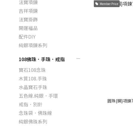
法寶項鍊
Member Price
吉祥項鍊
法寶掛飾
開運福品
配件DIY
純銀項鍊系列
108佛珠．手珠．戒指
寶石108念珠
木質108.手珠
水晶寶石手珠
五色線.純銀．手環
圓珠{鋼}項鍊
戒指．別針
念珠袋．佛珠線
純銀佛珠系列