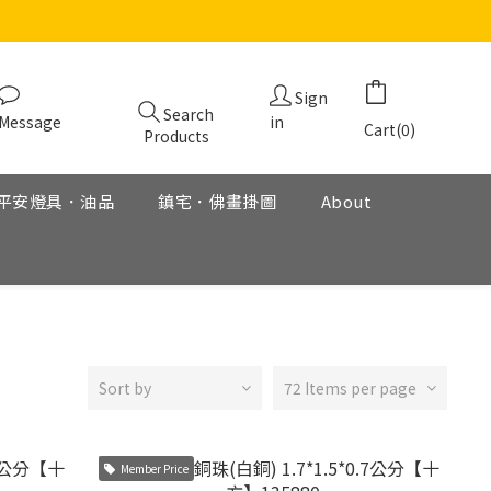
Sign
Search
Message
in
Cart(0)
Products
平安燈具．油品
鎮宅．佛畫掛圖
About
Sort by
72 Items per page
Member Price