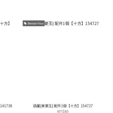
Member Price
41738
葫蘆{東菱玉} 配件1個【十方】154727
NT$80