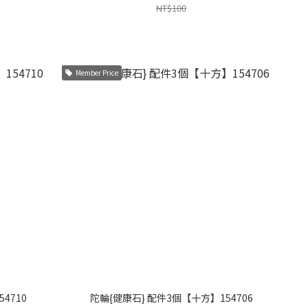
NT$100
Member Price
4710
陀輪{健康石} 配件3個【十方】154706