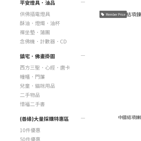
平安燈具．油品
供佛插電燈具
Member Price
酥油．燈燭．油杯
禪坐墊．蒲團
念佛機．計數器．CD
鎮宅．佛畫掛圖
西方三聖．心經．唐卡
幢幡．門簾
兒童．貓咪用品
二手物品
惜福二手書
中國結項鍊配
{善緣}大量採購特惠區
10件優惠
50件優惠