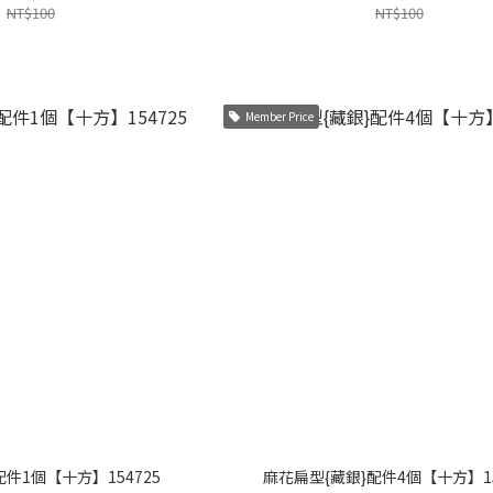
NT$100
NT$100
Member Price
配件1個【十方】154725
麻花扁型{藏銀}配件4個【十方】15