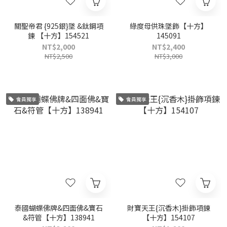
關聖帝君 {925銀}墜 &鈦鋼項
綠度母供珠墜飾【十方】
鍊 【十方】154521
145091
NT$2,000
NT$2,400
NT$2,500
NT$3,000
會員獨享
會員獨享
泰國蝴蝶佛牌&四面佛&寶石
財寶天王{沉香木}掛飾項鍊
&符管【十方】138941
【十方】154107