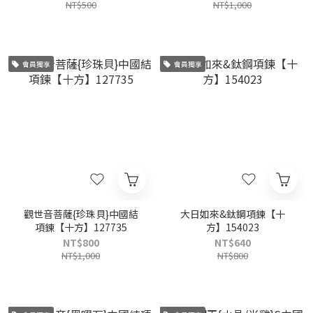
NT$500
NT$1,000
會員獨享
會員獨享
觀世音菩薩{珍珠貝}中國結
大日如來&鈦鋼項鍊【十
項鍊【十方】127735
方】154023
NT$800
NT$640
NT$1,000
NT$800