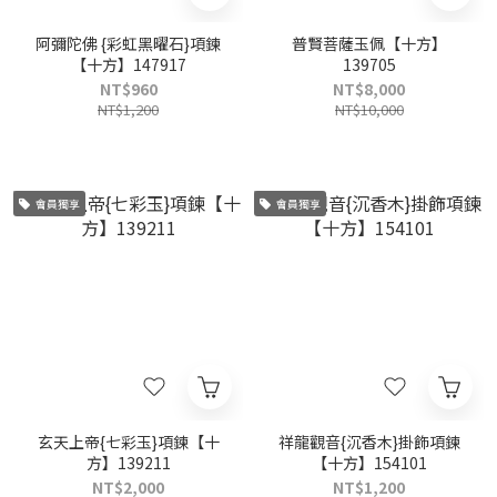
阿彌陀佛 {彩虹黑曜石}項鍊
普賢菩薩玉佩【十方】
【十方】147917
139705
NT$960
NT$8,000
NT$1,200
NT$10,000
會員獨享
會員獨享
玄天上帝{七彩玉}項鍊【十
祥龍觀音{沉香木}掛飾項鍊
方】139211
【十方】154101
NT$2,000
NT$1,200