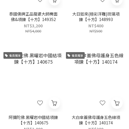
泰國佛牌正品龍婆大師掩面
大日如來{極彩浮雕}琉璃項
佛&項鍊【十方】149352
鍊【十方】148993
NT$3,200
NT$400
NT$4,000
NT$500
會員獨享
會員獨享
阿彌陀佛 黑曜岩中國結項鍊
大白傘蓋佛母護身五色線項
【十方】140675
鍊【十方】140174